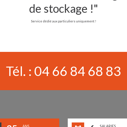
de stockage !"
Service dédié aux particuliers uniquement !
Tél. :
04 66 84 68 83
ANS
SALARIES