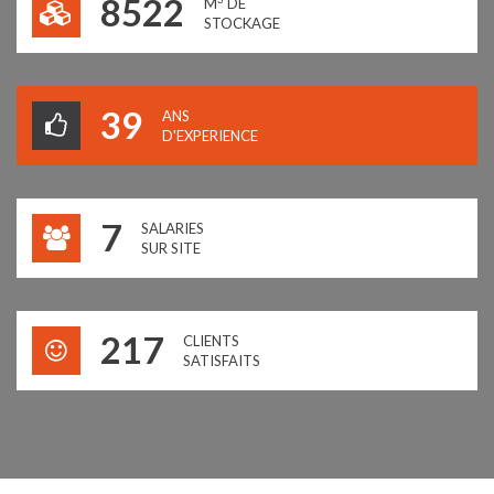
8523
M
DE
STOCKAGE
40
ANS
D'EXPERIENCE
7
SALARIES
SUR SITE
235
CLIENTS
SATISFAITS